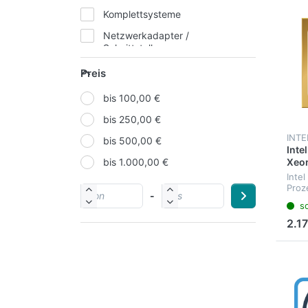
Komplettsysteme
Netzwerkadapter /
Schnittstellen
Netzwerkgeräte
Preis
Netzwerktechnik
bis 100,00 €
Notebook & PC
bis 250,00 €
Notebooks
INTE
bis 500,00 €
Inte
Prozessoren
Xeon
bis 1.000,00 €
364
Server
Inte
Proze
-
Server & Storage
Xeon
so
Proz
Speicherbausteine
FCLG
2.17
Litho
Storage Systeme
Spei
chann
Stromversorgung
Zubehör Notebook
Zubehör Server