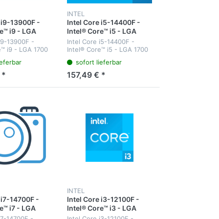
INTEL
 i9-13900F -
Intel Core i5-14400F -
e™ i9 - LGA
Intel® Core™ i5 - LGA
el - i9-13900F -
1700 - Intel - i5-14400F -
 i9-13900F -
Intel Core i5-14400F -
ntel® Core™ i9
64-Bit - Intel Core i5-
e™ i9 - LGA 1700
Intel® Core™ i5 - LGA 1700
en der 13.
14xxx
9-13900F - 64-Bit
- Intel - i5-14400F - 64-Bit
ieferbar
sofort lieferbar
re™ i9
- Intel Core i5-14xxx -
on
n der 13.
processor 14400F (20M
 *
157,49 € *
 - Prozessor (36
Cache - up to 4.70 GHz)
 bi...
FC-LGA16...
INTEL
 i7-14700F -
Intel Core i3-12100F -
e™ i7 - LGA
Intel® Core™ i3 - LGA
el - i7-14700F -
1700 - Intel - i3-12100F -
i7-14700F -
Intel Core i3-12100F -