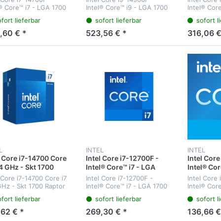
it - Intel Core i7-
64-Bit - Intel Core i9-
64-Bit - I
l® Core™ i7 - LGA 1700
Intel® Core™ i9 - LGA 1700
Intel® Cor
xx
14xxx
14xxx
el - i7-14700F - 64-Bit -
- Intel - i9-14900F - 64-Bit
- Intel - i
fort lieferbar
sofort lieferbar
sofort l
 Core i7-14xxx -
- Intel Core i9-14xxx -
Intel Core
essor 14700F (33M
Boxed Intel® Core™ i9
Intel® Cor
,60 € *
523,56 € *
316,06 €
e - up to 5.40 GHz)
processor 14900F (36M
14700F (33
GA16...
Cache - up...
L
INTEL
INTEL
l Core i7-14700 Core
Intel Core i7-12700F -
Intel Core
,4 GHz - Skt 1700
Intel® Core™ i7 - LGA
Intel® Cor
or Lake
1700 - Intel - i7-12700F -
1700 - Int
 Core i7-14700 Core i7
Intel Core i7-12700F -
Intel Core
64-Bit - Intel® Core™ i7
64-Bit - I
GHz - Skt 1700 Raptor
Intel® Core™ i7 - LGA 1700
Intel® Cor
Prozessoren der 12.
Prozessor
 - Boxed Intel® Core™
- Intel - i7-12700F - 64-Bit -
- Intel - i
fort lieferbar
sofort lieferbar
sofort l
rocessor 14700 (33M
Intel® Core™ i7
- Intel® Co
Generation
Generati
e - up to 5.40 GHz)
Prozessoren der 12.
Prozessore
,62 € *
269,30 € *
136,66 €
LGA16A
Generation - Prozessor (25
Generation