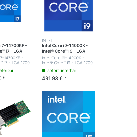
INTEL
 i7-14700KF -
Intel Core i9-14900K -
e™ i7 - LGA
Intel® Core™ i9 - LGA
el - i7-14700KF
1700 - Intel - i9-14900K -
 i7-14700KF -
Intel Core i9-14900K -
Intel Core i7-
64-Bit - Intel Core i9-
e™ i7 - LGA 1700
Intel® Core™ i9 - LGA 1700
14xxx
7-14700KF - 64-Bit
- Intel - i9-14900K - 64-Bit
ieferbar
sofort lieferbar
e i7-14xxx -
- Intel Core i9-14xxx -
 14700KF (33M
Boxed Intel® Core™ i9
 *
491,93 € *
 to 5.60 GHz)
processor 14900K (36M
Cache - up...