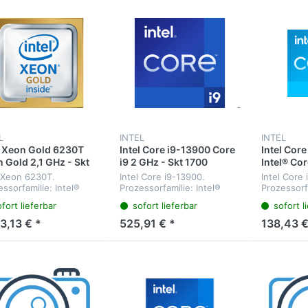
L
INTEL
INTEL
l Xeon Gold 6230T
Intel Core i9-13900 Core
Intel Core
 Gold 2,1 GHz - Skt
i9 2 GHz - Skt 1700
Intel® Cor
7 Cascade Lake
Raptor Lake
1700, Inte
l Xeon 6230T.
Intel Core i9-13900.
Intel Core 
64-Bit, In
ssorfamilie: Intel®
Prozessorfamilie: Intel®
Prozessorfa
14xxx
® Gold,
Core™ i9, Prozessorsockel:
Core™ i3, 
fort lieferbar
sofort lieferbar
sofort l
essorsockel:
LGA 1700,
LGA 1700,
A3647, Prozessor
Prozessorhersteller: Intel.
Prozessorhe
3,13 € *
525,91 € *
138,43 €
grafie: 14 nm.
Speicherkanäle:
Speicherka
cherkanäle: Hexa-
Zweikanalig, Maximaler
Zweikanali
el, Maximaler inte...
interne...
intern...