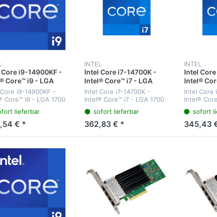
L
INTEL
INTEL
l Core i9-14900KF -
Intel Core i7-14700K -
Intel Core
l® Core™ i9 - LGA
Intel® Core™ i7 - LGA
Intel® Cor
 - Intel - i9-14900KF
1700 - Intel - i7-14700K -
1700 - Int
l Core i9-14900KF -
Intel Core i7-14700K -
Intel Core
Bit - Intel Core i9-
64-Bit - Intel Core i7-
- 64-Bit - 
l® Core™ i9 - LGA 1700
Intel® Core™ i7 - LGA 1700
Intel® Cor
xx
14xxx
14xxx
el - i9-14900KF - 64-Bit
- Intel - i7-14700K - 64-Bit -
- Intel - i
fort lieferbar
sofort lieferbar
sofort l
el Core i9-14xxx -
Intel Core i7-14xxx -
- Intel Cor
essor 14900KF (36M
processor 14700K (33M
processor
,54 € *
362,83 € *
345,43 €
e - up to 6.00 GHz)
Cache - up to 5.60 GHz)
Cache - up
G...
FC-LGA16...
FC-LG...