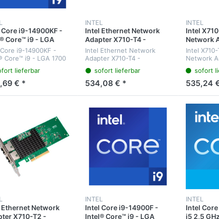
L
INTEL
INTEL
l Core i9-14900KF -
Intel Ethernet Network
Intel X71
l® Core™ i9 - LGA
Adapter X710-T4 -
Network A
 - Intel - i9-14900KF
Netzwerkkarte - PCI-
Netzwerkk
l Core i9-14900KF -
Intel Ethernet Network
Intel X710
Bit - Intel Core i9-
Express
l® Core™ i9 - LGA 1700
Adapter X710-T4 -
Network Ad
xx
el - i9-14900KF - 64-Bit
Netzwerkkarte - PCI-
Netzwerkka
fort lieferbar
sofort lieferbar
sofort l
el Core i9-14xxx -
Express - 10.000 Mbps -
10.000 Mbp
d Intel® Core™ i9
SNMP - Ethernet - 5G -
5G
,69 € *
534,08 € *
535,24 €
essor 14900KF (36M
Wake-On-Lan
 -...
L
INTEL
INTEL
l Ethernet Network
Intel Core i9-14900F -
Intel Cor
ter X710-T2 -
Intel® Core™ i9 - LGA
i5 2,5 GHz