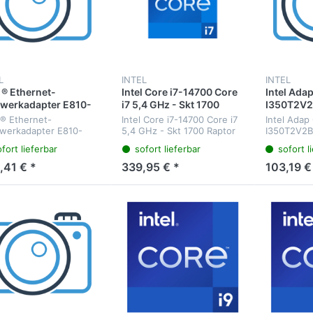
L
INTEL
INTEL
l ® Ethernet-
Intel Core i7-14700 Core
Intel Ada
werkadapter E810-
i7 5,4 GHz - Skt 1700
I350T2V2B
A2 - Eingebaut -
Raptor Lake
bulk - Sch
 ® Ethernet-
Intel Core i7-14700 Core i7
Intel Ada
lgebunden - PCI
- PCI-Exp
werkadapter E810-
5,4 GHz - Skt 1700 Raptor
I350T2V2BL
ess - Faser -
A2 - Eingebaut -
Lake - processor 14700
- Schnittst
fort lieferbar
sofort lieferbar
sofort l
lgebunden - PCI
(33M Cache - up to 5.40
Express - 
arz - Grün - Silber
ess - Faser - Schwarz
GHz) FC-LGA16A - Tray
Ethernet
,41 € *
339,95 € *
103,19 €
n - Silber - Ethernet-
werkadapter E810-
DA2