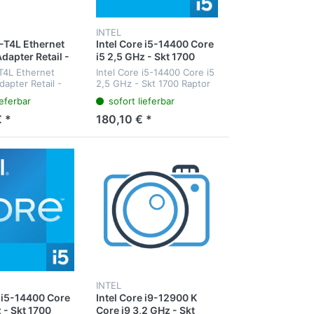
INTEL
0-T4L Ethernet
Intel Core i5-14400 Core
dapter Retail -
i5 2,5 GHz - Skt 1700
arte - PCI
Raptor Lake
-T4L Ethernet
Intel Core i5-14400 Core i5
apter Retail -
2,5 GHz - Skt 1700 Raptor
rte - PCI -
Lake - processor 14400
ieferbar
sofort lieferbar
s - Ethernet -
(20M Cache - up to 4.70
GHz) FC-LGA16A - Tray
 *
180,10 € *
INTEL
e i5-14400 Core
Intel Core i9-12900 K
 - Skt 1700
Core i9 3,2 GHz - Skt