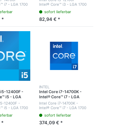
ntel Core i7-
64-Bit - Intel® Core™ i3
e™ i7 - LGA 1700
Intel® Core™ i3 - LGA 1700
Prozessoren der 12.
7-14700F - 64-Bit -
- Intel - i3-12100F - 64-Bit -
ieferbar
sofort lieferbar
 i7-14xxx - Boxed
Intel® Core™ i3
Generation
e™ i7 processor
Prozessoren der 12.
 *
82,94 € *
M Cache - up...
Generation - Prozessor (12
MB Cache - bi...
INTEL
 i5-12400F -
Intel Core i7-14700K -
e™ i5 - LGA
Intel® Core™ i7 - LGA
el - i5-12400F -
1700 - Intel - i7-14700K -
 i5-12400F -
Intel Core i7-14700K -
ntel® Core™ i5
64-Bit - Intel Core i7-
e™ i5 - LGA 1700
Intel® Core™ i7 - LGA 1700
en der 12.
14xxx
5-12400F - 64-Bit
- Intel - i7-14700K - 64-Bit -
ieferbar
sofort lieferbar
re™ i5
Intel Core i7-14xxx - Boxed
on
n der 12.
Intel® Core™ i7 processor
 *
374,09 € *
 - i5-12400
14700K (33M Cache - up...