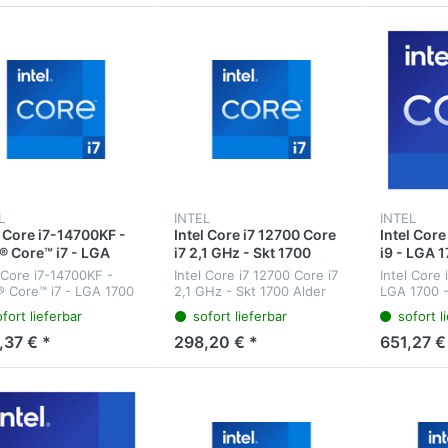
MB Cache - bi...
Prozessor 
L
INTEL
INTEL
l Core i7-14700KF -
Intel Core i7 12700 Core
Intel Cor
l® Core™ i7 - LGA
i7 2,1 GHz - Skt 1700
i9 - LGA 1
 - Intel - i7-14700KF
Alder Lake
3,2 GHz
l Core i7-14700KF -
Intel Core i7 12700 Core i7
Intel Core 
Bit - Intel Core i7-
l® Core™ i7 - LGA 1700
2,1 GHz - Skt 1700 Alder
LGA 1700 -
xx
el - i7-14700KF - 64-Bit
Lake - Prozessor (25 MB
GHz - 36 M
fort lieferbar
sofort lieferbar
sofort l
el Core i7-14xxx -
Cache - bis zu 4,90 GHz)
1700 (Core
d Intel® Core™ i7
,37 € *
298,20 € *
651,27 €
essor 14700KF (33M
 -...