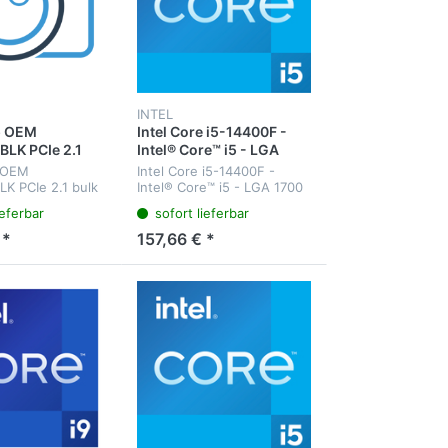
INTEL
p OEM
Intel Core i5-14400F -
LK PCIe 2.1
Intel® Core™ i5 - LGA
nittstellenkarte
1700 - Intel - i5-14400F -
p OEM
Intel Core i5-14400F -
ress
64-Bit - Intel Core i5-
K PCIe 2.1 bulk
Intel® Core™ i5 - LGA 1700
14xxx
ellenkarte - PCI-
- Intel - i5-14400F - 64-Bit
ieferbar
sofort lieferbar
1.000 Mbps -
- Intel Core i5-14xxx -
processor 14400F (20M
 *
157,66 € *
Cache - up to 4.70 GHz)
FC-LGA16...