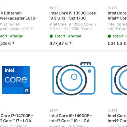
L
INTEL
INTEL
l ® Ethernet-
Intel Core i9 13900 Core
Intel Core
werkadapter E810-
i9 3 GHz - Skt 1700
Intel® Cor
A2 - Eingebaut -
Raptor Lake
1700 - Int
 ® Ethernet-
Intel Core i9 13900 Core i9
Intel Core
lgebunden - PCI
64-Bit - I
werkadapter E810-
3 GHz - Skt 1700 Raptor
Intel® Cor
ess - Faser -
Prozessor
A2 - Eingebaut -
Lake - Prozessor (36 MB
- Intel - i
fort lieferbar
sofort lieferbar
sofort l
lgebunden - PCI
Cache - bis zu 5,80 GHz)
- Intel® Co
arz - Grün - Silber
Generati
ess - Faser - Schwarz
Prozessore
,28 € *
477,97 € *
531,53 €
n - Silber - Ethernet-
Generation
werkadapter E810-
MB Cache -
DA2
L
INTEL
INTEL
l Core i7-14700F -
Intel Core i9-14900F -
Intel Core
l® Core™ i7 - LGA
Intel® Core™ i9 - LGA
Intel® Cor
 - Intel - i7-14700F -
1700 - Intel - i9-14900F -
1700 - Int
 Core i7-14700F -
Intel Core i9-14900F -
Intel Core 