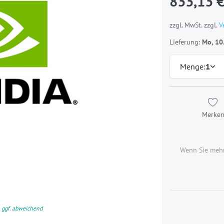
833,13 
zzgl. MwSt. zzgl.
V
Lieferung:
Mo, 10
Menge:
1
Merke
Wenn Sie mehr
 ggf. abweichend