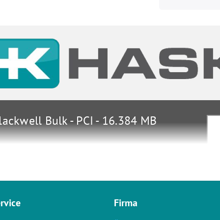
ackwell Bulk - PCI - 16.384 MB
arten
195-2250-000
rvice
Firma