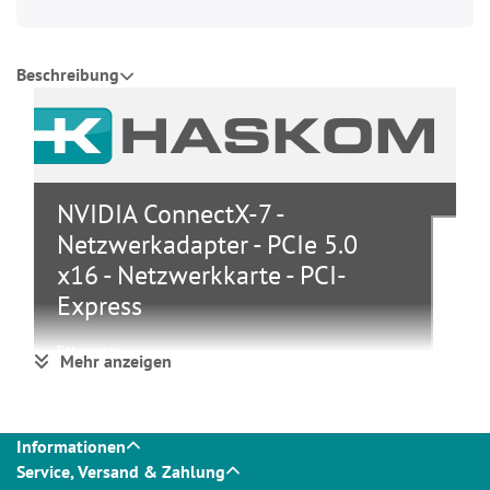
Beschreibung
NVIDIA ConnectX-7 -
Netzwerkadapter - PCIe 5.0
x16 - Netzwerkkarte - PCI-
Express
Ethernet
Mehr anzeigen
Netzwerkadapter
Gruppe
/ Schnittstellen
Informationen
Hersteller
NVIDIA
Service, Versand & Zahlung
900-9X766-
Hersteller Art. Nr.