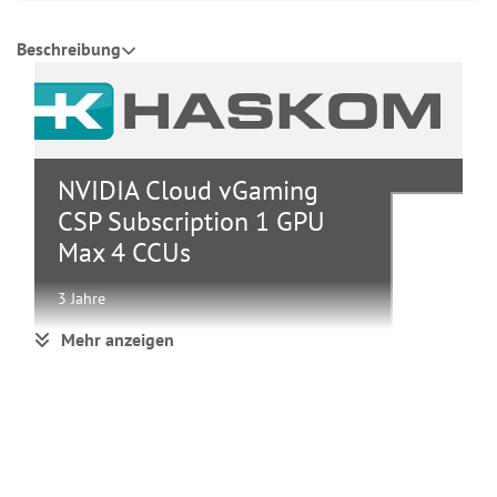
Beschreibung
NVIDIA Cloud vGaming
CSP Subscription 1 GPU
Max 4 CCUs
3 Jahre
Mehr anzeigen
Systeme Service
Gruppe
& Support
Hersteller
NVIDIA
Hersteller Art.
711-
Nr.
VGM002+P2CSI36