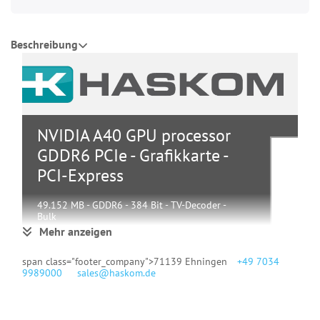
Beschreibung
NVIDIA A40 GPU processor
GDDR6 PCIe - Grafikkarte -
PCI-Express
49.152 MB - GDDR6 - 384 Bit - TV-Decoder -
Bulk
Mehr anzeigen
Gruppe
Grafikkarten
span class="footer_company">71139 Ehningen
|
+49 7034
Hersteller
NVIDIA
9989000
|
sales@haskom.de
900-2G133-
Hersteller Art. Nr.
0000-100