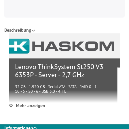
Beschreibung
Lenovo ThinkSystem St250 V3
6353P - Server - 2,7 GHz
32 GB - 1.920 GB - Serial ATA - SATA - RAID 0 - 1 -
10 - 5 - 50 - 6 - USB 3.0 - 4 HE
Mehr anzeigen
Gruppe
Server
Hersteller
Lenovo
Hersteller Art. Nr.
7DCE100EEA
EAN/UPC
8032976197677
Informationen