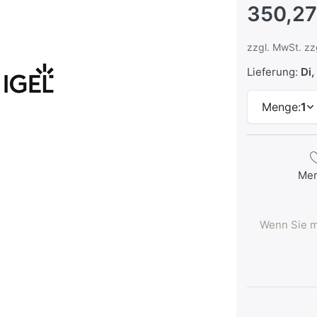
350,27
zzgl. MwSt. zz
Lieferung:
Di, 
Menge:
1
Me
Wenn Sie m