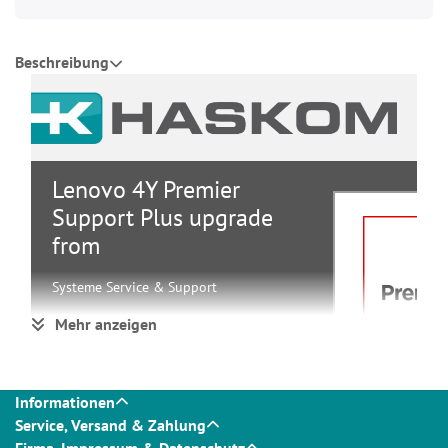
Beschreibung
Lenovo 4Y Premier
Support Plus upgrade
from
Systeme Service & Support
Mehr anzeigen
Systeme
Gruppe
Service &
Support
Hersteller
Lenovo
Informationen
Hersteller Art. Nr.
5WS1L42434
Service, Versand & Zahlung
Firma, Impressum & Datenschutz