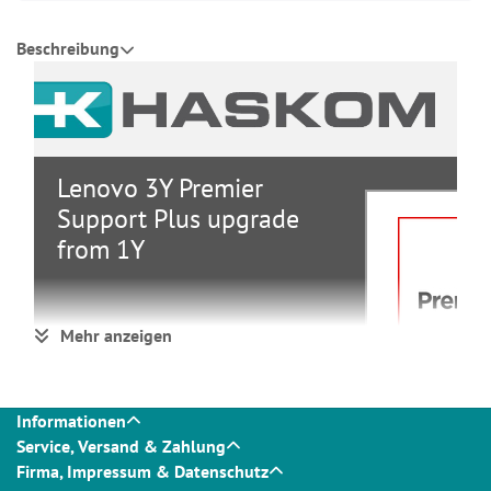
Beschreibung
Lenovo 3Y Premier
Support Plus upgrade
from 1Y
Service &
Mehr anzeigen
Gruppe
Support
Hersteller
Lenovo
Hersteller Art. Nr.
5WS1L42342
Informationen
Service, Versand & Zahlung
Firma, Impressum & Datenschutz
Hauptmerkmale