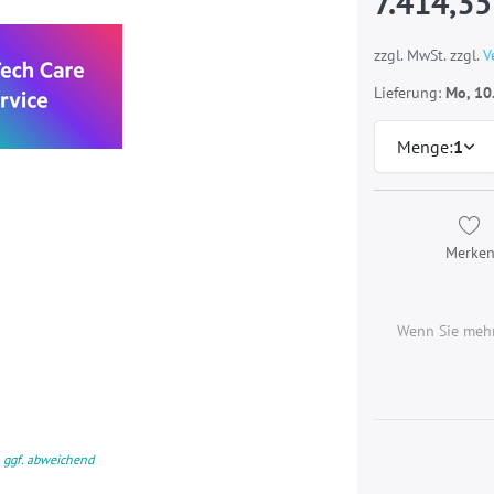
7.414,35
zzgl. MwSt. zzgl.
V
Lieferung:
Mo, 10
Menge:
1
Merke
Wenn Sie mehr
 ggf. abweichend