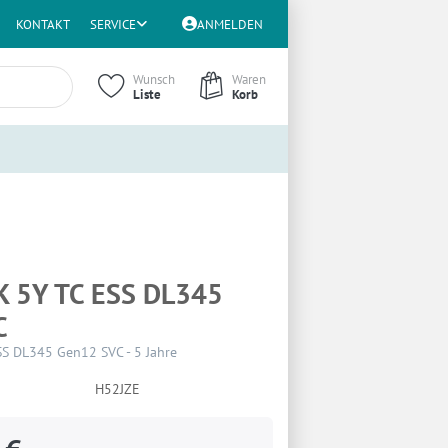
KONTAKT
SERVICE
ANMELDEN
Wunsch
Waren
Liste
Korb
K 5Y TC ESS DL345
C
S DL345 Gen12 SVC - 5 Jahre
H52JZE