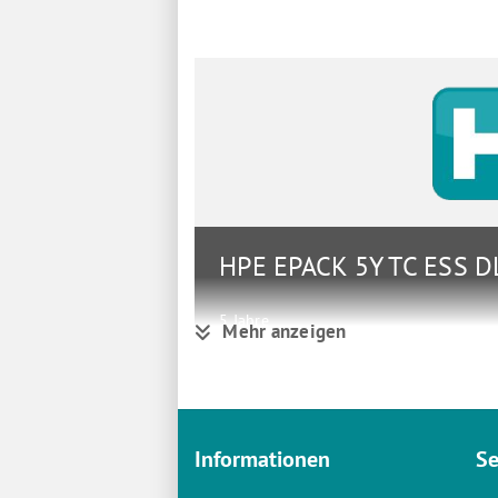
HPE EPACK 5Y TC ESS 
5 Jahre
Mehr anzeigen
Gruppe
Systeme
Hersteller
HPE
Hersteller Art. Nr.
H52JZE
Informationen
Se