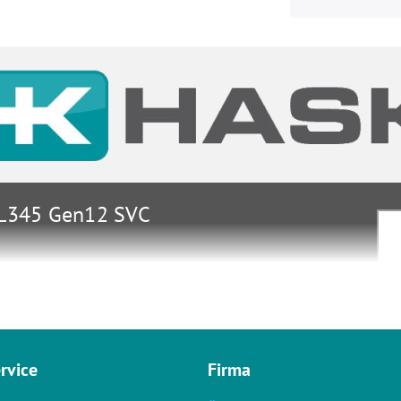
DL345 Gen12 SVC
 Service & Support
rvice
Firma