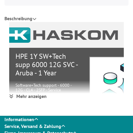
Beschreibung
HPE 1Y SW+Tech
supp 6000 12G SVC -
Aruba - 1 Year
Software+Tech support - 6000 -
12G - CL4 - 2SFP - Service
Mehr anzeigen
Systeme
Service
Gruppe
&
Informationen
Support
Service, Versand & Zahlung
Hersteller
HPE
Firma, Impressum & Datenschutz