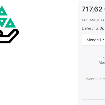
717,62
zzgl. MwSt. zz
Lieferung:
Di, 
Menge:
1
Me
Wenn Sie m