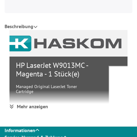
Beschreibung
HP LaserJet W9013MC -
Magenta - 1 Stück(e)
Managed Original LaserJet Toner
Cartridge
Mehr anzeigen
Gruppe
Toner
Hersteller
HP
Hersteller Art. Nr.
W9013MC
EAN/UPC
0190780178362
Informationen