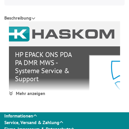
Beschreibung
HP EPACK ONS PDA
PA DMR MWS -
Systeme Service &
Support
3 Jahre
Mehr anzeigen
Systeme
Service
Gruppe
&
Informationen
Support
Service, Versand & Zahlung
Hersteller
HP
Firma, Impressum & Datenschutz