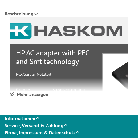
Beschreibung
HP AC adapter with PFC
and Smt technology
PC-/Server Netzteil
Gruppe
Stromversorgung
Mehr anzeigen
Hersteller
HP
Hersteller
903310-800
Art. Nr.
Informationen
Service, Versand & Zahlung
Firma, Impressum & Datenschutz
Ausführliche