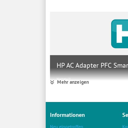
HP AC Adapter PFC Smar
Netzteil
Mehr anzeigen
Gruppe
Stromv
Hersteller
HP
Hersteller Art. Nr.
L76393
Informationen
Se
Neu eingetroffen
Ko