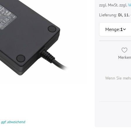
zzgl. MwSt. zzgl.
V
Lieferung:
Di, 11.
Menge:
1
Merke
Wenn Sie mehr
 ggf. abweichend