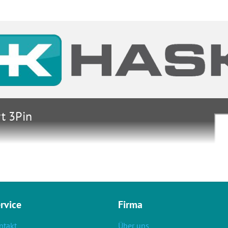
t 3Pin
ersorgung
-003
rvice
Firma
ntakt
Über uns