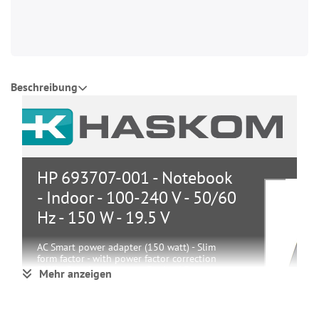
Beschreibung
HP 693707-001 - Notebook
- Indoor - 100-240 V - 50/60
Hz - 150 W - 19.5 V
AC Smart power adapter (150 watt) - Slim
form factor - with power factor correction
(PFC) - Requires separate 3-wire AC power
Mehr anzeigen
cord
Gruppe
Stromversorgung