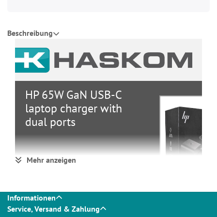
Beschreibung
HP 65W GaN USB-C
laptop charger with
dual ports
Zubehör
Mehr anzeigen
Gruppe
Notebook
Hersteller
HP
Hersteller
N05175-001
Informationen
Art. Nr.
Service, Versand & Zahlung
EAN/UPC
5715063409916