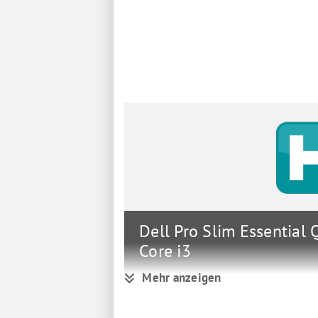
Dell Pro Slim Essential
Core i3
Mehr anzeigen
3,5 GHz - 8 GB - DDR5 - SDRAM - 512 GB
Gruppe
Komple