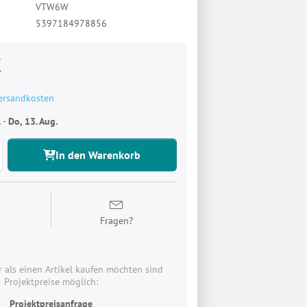
VTW6W
5397184978856
€
ersandkosten
.
-
Do, 13. Aug.
In den Warenkorb
n
Fragen?
 als einen Artikel kaufen möchten sind
Projektpreise möglich:
Projektpreisanfrage