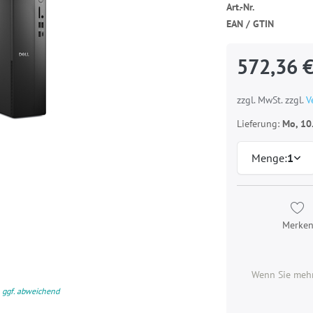
Art.-Nr.
EAN / GTIN
572,36 
zzgl. MwSt. zzgl.
V
Lieferung:
Mo, 10
Menge:
1
Merke
Wenn Sie mehr
 ggf. abweichend