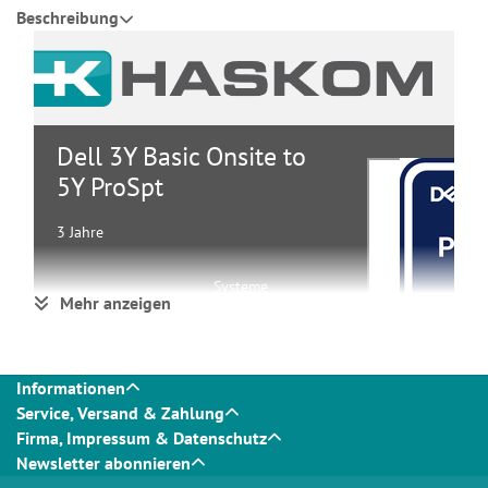
Beschreibung
Dell 3Y Basic Onsite to
5Y ProSpt
3 Jahre
Systeme
Mehr anzeigen
Gruppe
Service &
Support
Hersteller
Dell
Hersteller Art. Nr.
XTL3_3OS5PS
Informationen
Service, Versand & Zahlung
Firma, Impressum & Datenschutz
Hauptmerkmale
Newsletter abonnieren